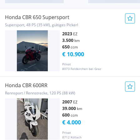
Honda CBR 650 Supersport
Supersport, 48 PS (35 kW), gültiges Pickerl
2023
EZ
3.500
km
650
ccm
€ 10.900
Privat
8073 Feldkirchen bei Graz
Honda CBR 600RR
Rennsport / Rennstrecke, 120 PS (88 kW)
2007
EZ
39.000
km
600
ccm
€ 4.000
Privat
8712 Köllach