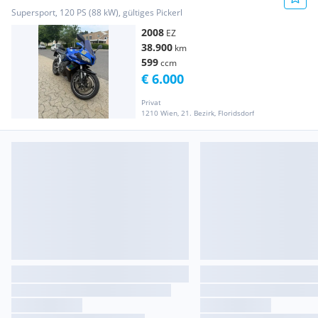
Supersport, 120 PS (88 kW), gültiges Pickerl
2008
EZ
38.900
km
599
ccm
€ 6.000
Privat
1210 Wien, 21. Bezirk, Floridsdorf