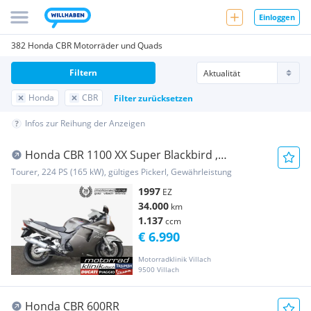
Einloggen
382 Honda CBR Motorräder und Quads
Filtern
Honda
CBR
Filter zurücksetzen
Infos zur Reihung der Anzeigen
Honda CBR 1100 XX Super Blackbird ,
Teilzahlung 79,- ...
Tourer, 224 PS (165 kW), gültiges Pickerl, Gewährleistung
1997
EZ
34.000
km
1.137
ccm
€ 6.990
Motorradklinik Villach
9500 Villach
Honda CBR 600RR