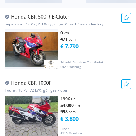
Honda CBR 500 R E-Clutch
Supersport, 48 PS (35 kW), gültiges Pickerl, Gewährleistung
0
km
471
ccm
€ 7.790
Schmidt Premium Cars GmbH
5020 Salzburg
Honda CBR 1000F
Tourer, 98 PS (72 kW), gültiges Pickerl
1996
EZ
54.000
km
998
ccm
€ 3.800
Privat
5310 Mondsee