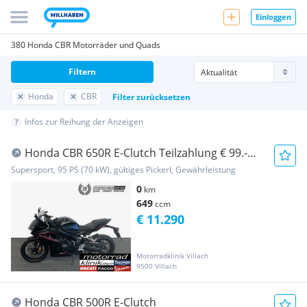
Einloggen
380 Honda CBR Motorräder und Quads
Filtern
Honda
CBR
Filter zurücksetzen
Infos zur Reihung der Anzeigen
Honda CBR 650R E-Clutch Teilzahlung € 99.-
elektronisc...
Supersport, 95 PS (70 kW), gültiges Pickerl, Gewährleistung
0
km
649
ccm
€ 11.290
Motorradklinik Villach
9500 Villach
Honda CBR 500R E-Clutch