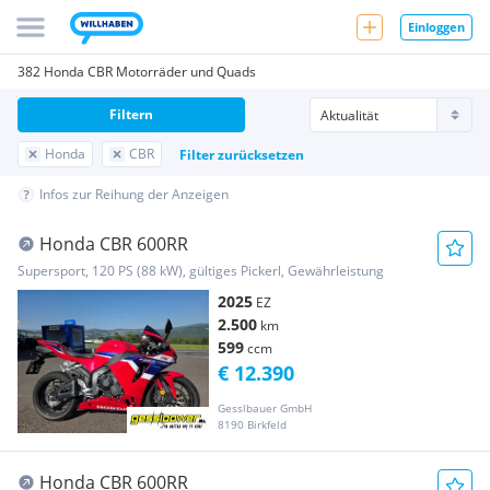
Einloggen
382 Honda CBR Motorräder und Quads
Filtern
Honda
CBR
Filter zurücksetzen
Infos zur Reihung der Anzeigen
Honda CBR 600RR
Supersport, 120 PS (88 kW), gültiges Pickerl, Gewährleistung
2025
EZ
2.500
km
599
ccm
€ 12.390
Gesslbauer GmbH
8190 Birkfeld
Honda CBR 600RR