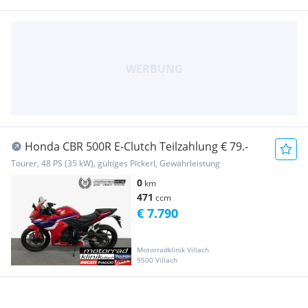
Honda CBR 500R E-Clutch Teilzahlung € 79.-
Tourer, 48 PS (35 kW), gültiges Pickerl, Gewährleistung
0
km
471
ccm
€ 7.790
Motorradklinik Villach
9500 Villach