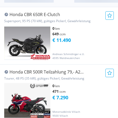
Honda CBR 650R E-Clutch
Supersport, 95 PS (70 kW), gültiges Pickerl, Gewährleistung
0
km
649
ccm
€ 11.490
Andreas Schmidinger e.U.
4595 Waldneukirchen
Honda CBR 500R Teilzahlung 79,- A2
Führerschein .
Tourer, 48 PS (35 kW), gültiges Pickerl, Gewährleistung
0
km
471
ccm
€ 7.290
Motorradklinik Villach
9500 Villach