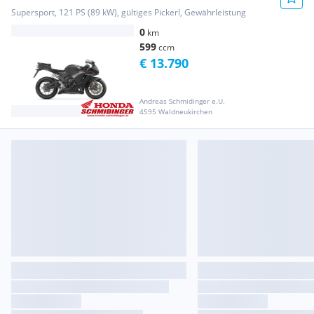
Supersport, 121 PS (89 kW), gültiges Pickerl, Gewährleistung
0
km
599
ccm
€ 13.790
Andreas Schmidinger e.U.
4595 Waldneukirchen