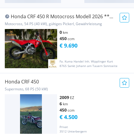
Honda CRF 450 R Motocross Modell 2026 **
Neufahrzeug **
Motocross, 54 PS (40 kW), gültiges Pickerl, Gewährleistung
0
km
450
ccm
€ 9.690
Fa. Kuma Handel Inh. Wipplinger Kurt
8765 Sankt Johann am Tauern Sonnseite
Honda CRF 450
Supermoto, 68 PS (50 kW)
2009
EZ
6
km
450
ccm
€ 4.500
Privat
3512 Unterbergern