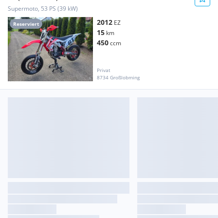
Supermoto, 53 PS (39 kW)
2012
EZ
Reserviert
15
km
450
ccm
Privat
8734 Großlobming