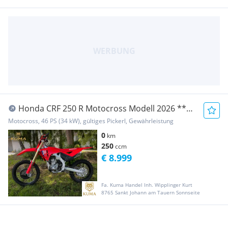
Honda CRF 250 R Motocross Modell 2026 **
Neufahrzeug **
Motocross, 46 PS (34 kW), gültiges Pickerl, Gewährleistung
0
km
250
ccm
€ 8.999
Fa. Kuma Handel Inh. Wipplinger Kurt
8765 Sankt Johann am Tauern Sonnseite