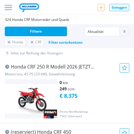
Einloggen
324 Honda CRF Motorräder und Quads
Filtern
Honda
CRF
Filter zurücksetzen
Infos zur Reihung der Anzeigen
Honda CRF 250 R Modell 2026 JETZT
AKTIONSPREIS!!!!!!
Motocross, 45 PS (33 kW), Gewährleistung
0
km
249
ccm
€ 8.375
Primo Mx-Workshop
7502 Unterwart
(reserviert) Honda CRF 450