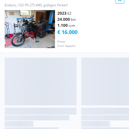
Enduro, 102 PS (75 kW), gültiges Pickerl
2023
EZ
24.000
km
1.100
ccm
€ 16.000
Privat
3141 Kapelln