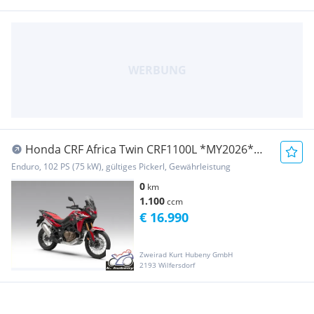
Honda CRF Africa Twin CRF1100L *MY2026*
*Jetzt Vorbestellen*
Enduro, 102 PS (75 kW), gültiges Pickerl, Gewährleistung
0
km
1.100
ccm
€ 16.990
Zweirad Kurt Hubeny GmbH
2193 Wilfersdorf