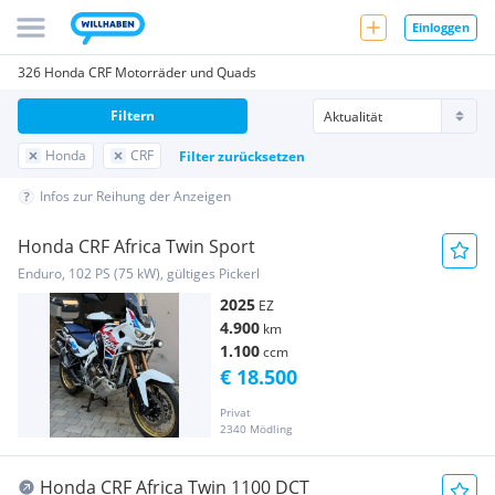
Einloggen
326 Honda CRF Motorräder und Quads
Filtern
Honda
CRF
Filter zurücksetzen
Infos zur Reihung der Anzeigen
Honda CRF Africa Twin Sport
Enduro, 102 PS (75 kW), gültiges Pickerl
2025
EZ
4.900
km
1.100
ccm
€ 18.500
Privat
2340 Mödling
Honda CRF Africa Twin 1100 DCT