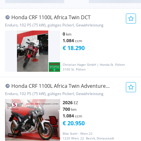
Honda CRF 1100L Africa Twin DCT
Enduro, 102 PS (75 kW), gültiges Pickerl, Gewährleistung
0
km
1.084
ccm
€ 18.290
Christian Hager GmbH | Honda-St. Pölten
3100 St. Pölten
Honda CRF 1100L Africa Twin Adventure
Sports DCT ES
Enduro, 102 PS (75 kW), gültiges Pickerl, Gewährleistung
2026
EZ
700
km
1.084
ccm
€ 20.950
Bike Stahl - Wien 22
1220 Wien, 22. Bezirk, Donaustadt