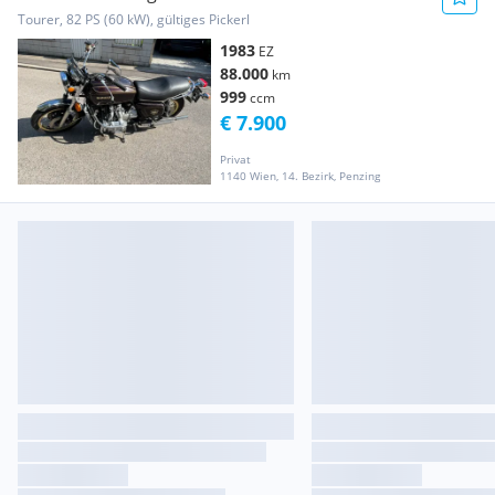
Tourer, 82 PS (60 kW), gültiges Pickerl
1983
EZ
88.000
km
999
ccm
€ 7.900
Privat
1140 Wien, 14. Bezirk, Penzing