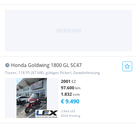
Honda Goldwing 1800 GL SC47
Tourer, 118 PS (87 kW), gültiges Pickerl, Gewährleistung
2001
EZ
97.600
km
1.832
ccm
€ 9.490
2-Rad LEX
8504 Preding