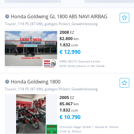
Honda Goldwing GL 1800 ABS NAVI AIRBAG
Tourer, 118 PS (87 kW), gültiges Pickerl, Gewährleistung
2008
EZ
82.800
km
1.832
ccm
€ 12.990
ERRO MOTO Zweirad-Center
8295 Sankt Johann in der Haide
Honda Goldwing 1800
Tourer, 118 PS (87 kW), gültiges Pickerl, Gewährleistung
2005
EZ
85.467
km
1.832
ccm
€ 10.790
Christian Hager GmbH | Honda-St. Pölten
3100 St. Pölten