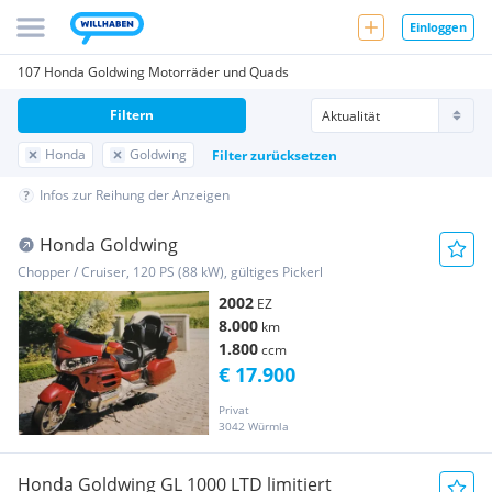
Einloggen
107 Honda Goldwing Motorräder und Quads
Filtern
Honda
Goldwing
Filter zurücksetzen
Infos zur Reihung der Anzeigen
Honda Goldwing
Chopper / Cruiser, 120 PS (88 kW), gültiges Pickerl
2002
EZ
8.000
km
1.800
ccm
€ 17.900
Privat
3042 Würmla
Honda Goldwing GL 1000 LTD limitiert