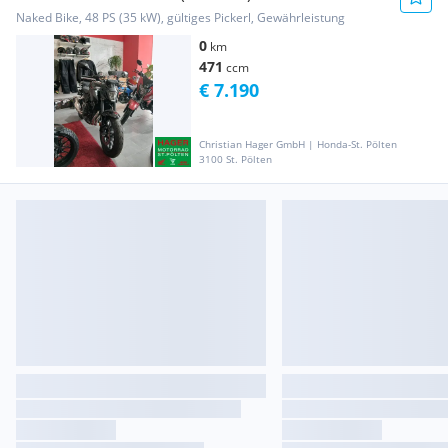
Naked Bike, 48 PS (35 kW), gültiges Pickerl, Gewährleistung
0
km
471
ccm
€ 7.190
Christian Hager GmbH | Honda-St. Pölten
3100 St. Pölten