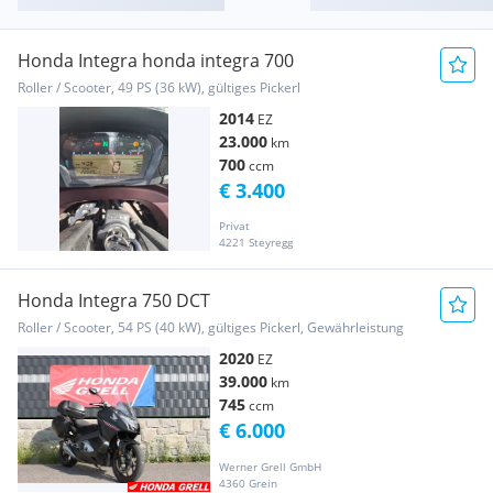
Honda Integra honda integra 700
Roller / Scooter, 49 PS (36 kW), gültiges Pickerl
2014
EZ
23.000
km
700
ccm
€ 3.400
Privat
4221 Steyregg
Honda Integra 750 DCT
Roller / Scooter, 54 PS (40 kW), gültiges Pickerl, Gewährleistung
2020
EZ
39.000
km
745
ccm
€ 6.000
Werner Grell GmbH
4360 Grein