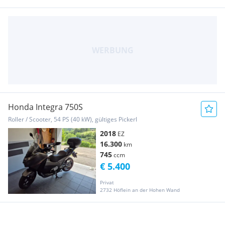
Honda Integra 750S
Roller / Scooter, 54 PS (40 kW), gültiges Pickerl
2018
EZ
16.300
km
745
ccm
€ 5.400
Privat
2732 Höflein an der Hohen Wand