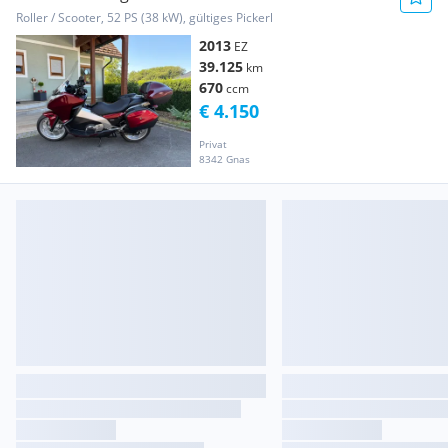
Roller / Scooter, 52 PS (38 kW), gültiges Pickerl
2013
EZ
39.125
km
670
ccm
€ 4.150
Privat
8342 Gnas