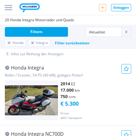
Einloggen
20 Honda Integra Motorräder und Quads
Filtern
Honda
Integra
Filter zurücksetzen
Infos zur Reihung der Anzeigen
Honda Integra
Roller / Scooter, 54 PS (40 kW), gültiges Pickerl
2014
EZ
17.000
km
750
ccm
€ 5.300
Privat
4851 Gampern
Honda Integra NC700D