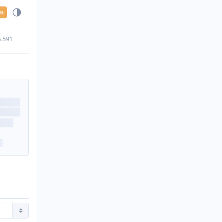
en
5.591