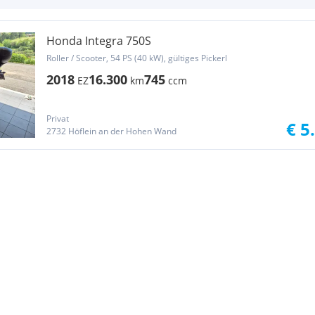
Honda Integra 750S
Roller / Scooter, 54 PS (40 kW), gültiges Pickerl
2018
16.300
745
EZ
km
ccm
Privat
€ 5
2732 Höflein an der Hohen Wand