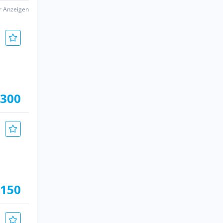
er Anzeigen
.300
.150