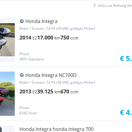
Infos zur Reihung d
Honda Integra
Roller / Scooter, 54 PS (40 kW), gültiges Pickerl
2014
17.000
750
EZ
km
ccm
Privat
€ 5
4851 Gampern
Honda Integra NC700D
Roller / Scooter, 52 PS (38 kW), gültiges Pickerl
2013
39.125
670
EZ
km
ccm
Privat
€ 4
8342 Gnas
Honda Integra honda integra 700