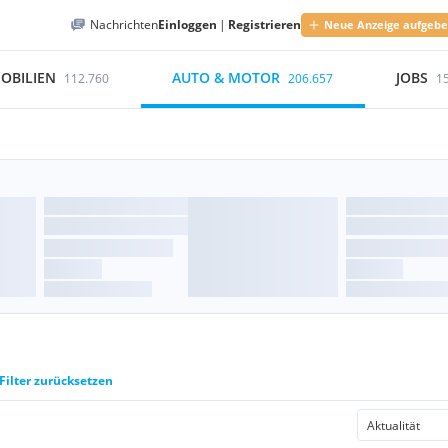
Nachrichten
Einloggen
|
Registrieren
Neue Anzeige aufgeb
OBILIEN
AUTO & MOTOR
JOBS
112.760
206.657
1
Filter zurücksetzen