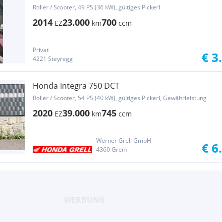
Roller / Scooter, 49 PS (36 kW), gültiges Pickerl
2014
23.000
700
EZ
km
ccm
Privat
€ 3
4221 Steyregg
Honda Integra 750 DCT
Roller / Scooter, 54 PS (40 kW), gültiges Pickerl, Gewährleistung
2020
39.000
745
EZ
km
ccm
Werner Grell GmbH
€ 6
4360 Grein