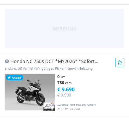
Honda NC 750X DCT *MY2026* *Sofort
Verfügbar*
Enduro, 58 PS (43 kW), gültiges Pickerl, Gewährleistung
0
km
Aktion
750
ccm
€ 9.690
€ 9.990
Zweirad Kurt Hubeny GmbH
2193 Wilfersdorf