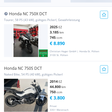
Honda NC 750X DCT
Tourer, 58 PS (43 kW), gültiges Pickerl, Gewährleistung
2025
EZ
3.185
km
745
ccm
€ 8.890
Christian Hager GmbH | Honda-St. Pölten
3100 St. Pölten
Honda NC 750S DCT
Naked Bike, 54 PS (40 kW), gültiges Pickerl
2014
EZ
44.800
km
750
ccm
€ 3.800
Privat
3351 Weistrach