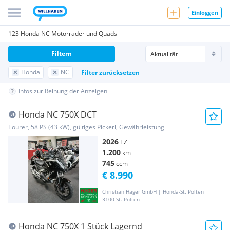
Einloggen
123 Honda NC Motorräder und Quads
Filtern
Honda
NC
Filter zurücksetzen
Infos zur Reihung der Anzeigen
Honda NC 750X DCT
Tourer, 58 PS (43 kW), gültiges Pickerl, Gewährleistung
2026
EZ
1.200
km
745
ccm
€ 8.990
Christian Hager GmbH | Honda-St. Pölten
3100 St. Pölten
Honda NC 750X 1 Stück Lagernd