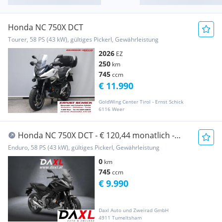
Honda NC 750X DCT
Tourer, 58 PS (43 kW), gültiges Pickerl, Gewährleistung
2026
EZ
250
km
745
ccm
€ 11.990
GoldWing Center Tirol - Ernst Schick
6116 Weer
Honda NC 750X DCT - € 120,44 monatlich -
prompt verfü...
Enduro, 58 PS (43 kW), gültiges Pickerl, Gewährleistung
0
km
745
ccm
€ 9.990
Daxl Auto und Zweirad GmbH
4911 Tumeltsham