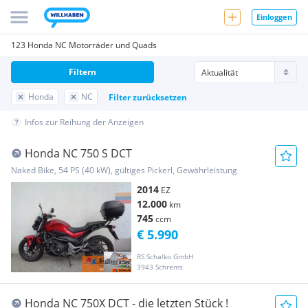
Einloggen
123 Honda NC Motorräder und Quads
Filtern
Honda
NC
Filter zurücksetzen
Infos zur Reihung der Anzeigen
Honda NC 750 S DCT
Naked Bike, 54 PS (40 kW), gültiges Pickerl, Gewährleistung
2014
EZ
12.000
km
745
ccm
€ 5.990
RS Schalko GmbH
3943 Schrems
Honda NC 750X DCT - die letzten Stück !