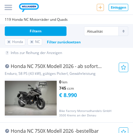
Einloggen
119 Honda NC Motorräder und Quads
Filtern
Honda
NC
Filter zurücksetzen
Infos zur Reihung der Anzeigen
Honda NC 750X Modell 2026 - ab sofort
bestellbar
Enduro, 58 PS (43 kW), gültiges Pickerl, Gewährleistung
0
km
745
ccm
€ 8.990
Bike Factory Motorradhandels GmbH
3500 Krems an der Donau
Honda NC 750X Modell 2026 -bestellbar