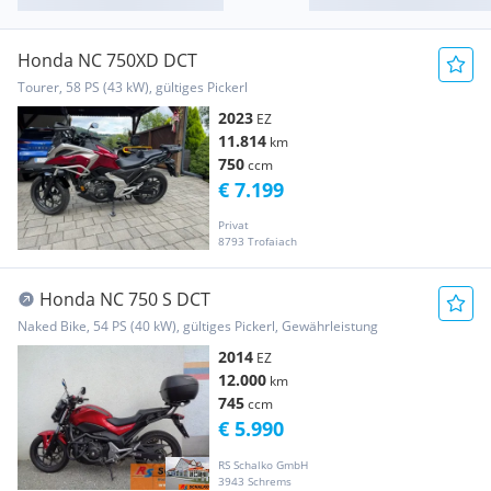
Honda NC 750XD DCT
Tourer, 58 PS (43 kW), gültiges Pickerl
2023
EZ
11.814
km
750
ccm
€ 7.199
Privat
8793 Trofaiach
Honda NC 750 S DCT
Naked Bike, 54 PS (40 kW), gültiges Pickerl, Gewährleistung
2014
EZ
12.000
km
745
ccm
€ 5.990
RS Schalko GmbH
3943 Schrems