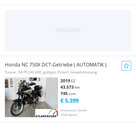
Honda NC 750X DCT-Getriebe ( AUTOMATIK )
Tourer, 54 PS (40 kW), gültiges Pickerl, Gewährleistung
2019
EZ
43.573
km
745
ccm
€ 5.399
Atlantacars GmbH
2500 Baden