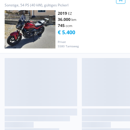
Sonstige, 54 PS (40 kW), gültiges Pickerl
2019
EZ
36.000
km
745
ccm
€ 5.400
Privat
5580 Tamsweg