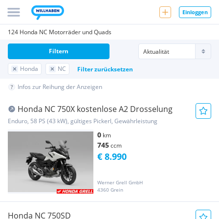
Einloggen
124 Honda NC Motorräder und Quads
Filtern
Honda
NC
Filter zurücksetzen
Infos zur Reihung der Anzeigen
Honda NC 750X kostenlose A2 Drosselung
Enduro, 58 PS (43 kW), gültiges Pickerl, Gewährleistung
0
km
745
ccm
€ 8.990
Werner Grell GmbH
4360 Grein
Honda NC 750SD