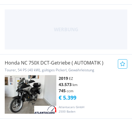
Honda NC 750X DCT-Getriebe ( AUTOMATIK )
Tourer, 54 PS (40 kW), gültiges Pickerl, Gewährleistung
2019
EZ
43.573
km
745
ccm
€ 5.399
Atlantacars GmbH
2500 Baden