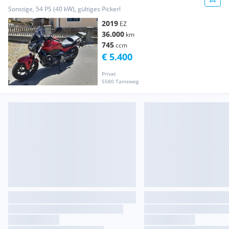
Sonstige, 54 PS (40 kW), gültiges Pickerl
2019
EZ
36.000
km
745
ccm
€ 5.400
Privat
5580 Tamsweg