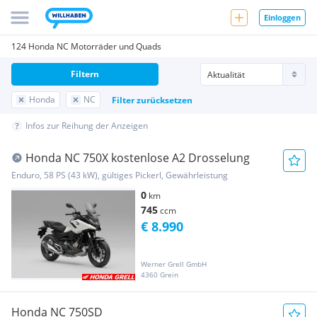
Einloggen
124 Honda NC Motorräder und Quads
Filtern
Honda
NC
Filter zurücksetzen
Infos zur Reihung der Anzeigen
Honda NC 750X kostenlose A2 Drosselung
Enduro, 58 PS (43 kW), gültiges Pickerl, Gewährleistung
0
km
745
ccm
€ 8.990
Werner Grell GmbH
4360 Grein
Honda NC 750SD