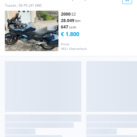
Tourer, 56 PS (41 kW)
2000
EZ
28.049
km
647
ccm
€ 1.800
Privat
9821 Obervellach