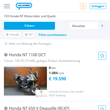
Einloggen
103 Honda NT Motorräder und Quads
Filtern
Honda
NT
Filter zurücksetzen
Infos zur Reihung der Anzeigen
Honda NT 1100 DCT
Tourer, 102 PS (75 kW), gültiges Pickerl, Gewährleistung
0
km
1.084
ccm
€ 19.590
Schmidt Premium Cars GmbH
5020 Salzburg
Honda NT 650 V Deauville (RC47)