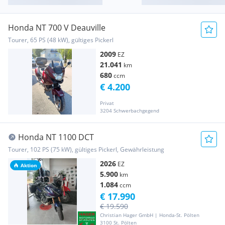
Honda NT 700 V Deauville
Tourer, 65 PS (48 kW), gültiges Pickerl
2009
EZ
21.041
km
680
ccm
€ 4.200
Privat
3204 Schwerbachgegend
Honda NT 1100 DCT
Tourer, 102 PS (75 kW), gültiges Pickerl, Gewährleistung
2026
EZ
Aktion
5.900
km
1.084
ccm
€ 17.990
€ 19.590
Christian Hager GmbH | Honda-St. Pölten
3100 St. Pölten