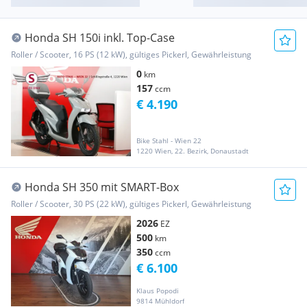
Honda SH 150i inkl. Top-Case
Roller / Scooter, 16 PS (12 kW), gültiges Pickerl, Gewährleistung
0
km
157
ccm
€ 4.190
Bike Stahl - Wien 22
1220 Wien, 22. Bezirk, Donaustadt
Honda SH 350 mit SMART-Box
Roller / Scooter, 30 PS (22 kW), gültiges Pickerl, Gewährleistung
2026
EZ
500
km
350
ccm
€ 6.100
Klaus Popodi
9814 Mühldorf