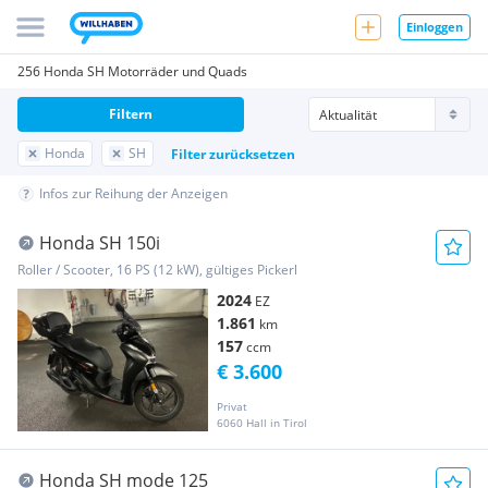
Einloggen
256 Honda SH Motorräder und Quads
Filtern
Honda
SH
Filter zurücksetzen
Infos zur Reihung der Anzeigen
Honda SH 150i
Roller / Scooter, 16 PS (12 kW), gültiges Pickerl
2024
EZ
1.861
km
157
ccm
€ 3.600
Privat
6060 Hall in Tirol
Honda SH mode 125