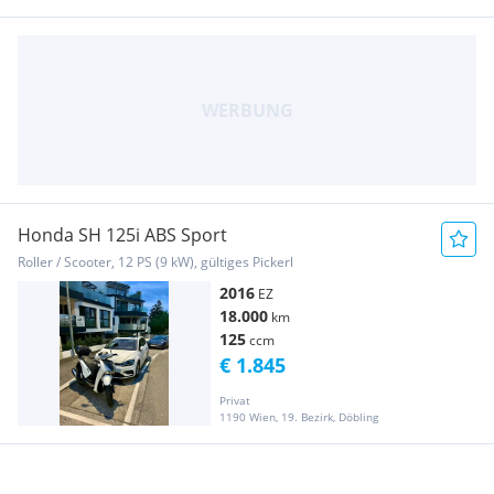
Honda SH 125i ABS Sport
Roller / Scooter, 12 PS (9 kW), gültiges Pickerl
2016
EZ
18.000
km
125
ccm
€ 1.845
Privat
1190 Wien, 19. Bezirk, Döbling