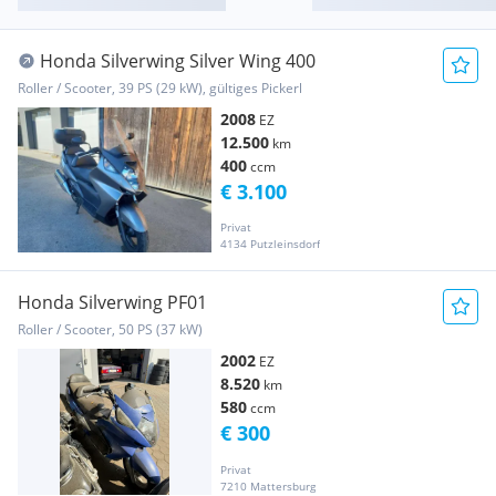
Honda Silverwing Silver Wing 400
Roller / Scooter, 39 PS (29 kW), gültiges Pickerl
2008
EZ
12.500
km
400
ccm
€ 3.100
Privat
4134 Putzleinsdorf
Honda Silverwing PF01
Roller / Scooter, 50 PS (37 kW)
2002
EZ
8.520
km
580
ccm
€ 300
Privat
7210 Mattersburg