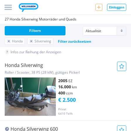
Einloggen
27 Honda Silverwing Motorräder und Quads
Filtern
Honda
Silverwing
Filter zurücksetzen
Infos zur Reihung der Anzeigen
Honda Silverwing
Roller / Scooter, 38 PS (28 kW), gültiges Pickerl
2005
EZ
16.000
km
400
ccm
€ 2.500
Privat
6410 Telfs
Honda Silverwing 600