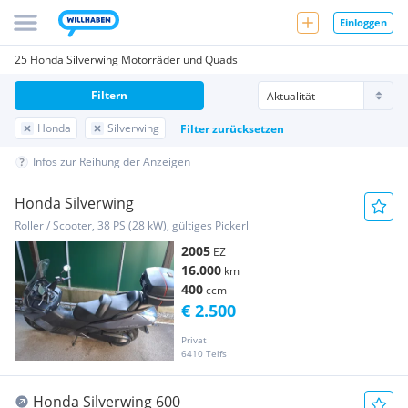
Einloggen
25 Honda Silverwing Motorräder und Quads
Filtern
Honda
Silverwing
Filter zurücksetzen
Infos zur Reihung der Anzeigen
Honda Silverwing
Roller / Scooter, 38 PS (28 kW), gültiges Pickerl
2005
EZ
16.000
km
400
ccm
€ 2.500
Privat
6410 Telfs
Honda Silverwing 600