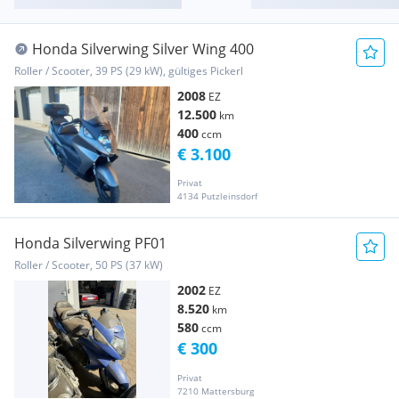
Honda Silverwing Silver Wing 400
Roller / Scooter, 39 PS (29 kW), gültiges Pickerl
2008
EZ
12.500
km
400
ccm
€ 3.100
Privat
4134 Putzleinsdorf
Honda Silverwing PF01
Roller / Scooter, 50 PS (37 kW)
2002
EZ
8.520
km
580
ccm
€ 300
Privat
7210 Mattersburg