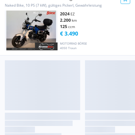
monatlich
Naked Bike, 10 PS (7 kW), gültiges Pickerl, Gewährleistung
2024
EZ
2.200
km
125
ccm
€ 3.490
MOTORRAD BÖRSE
4050 Traun