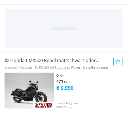
Honda CMX500 Rebel mattschwarz oder
mattgrau
Chopper / Cruiser, 46 PS (34 kW), gültiges Pickerl, Gewährleistung
0
km
471
ccm
€ 6.990
Honda Magnum
4050 Traun