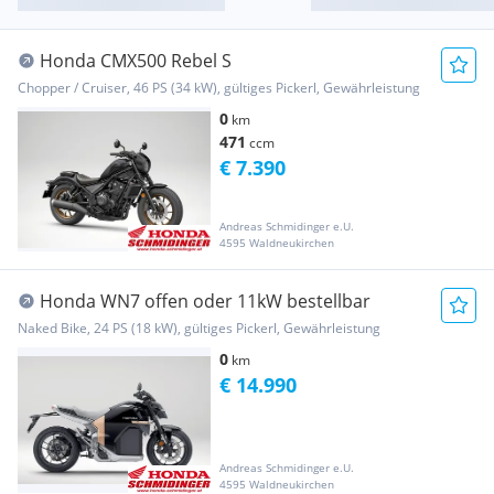
Honda CMX500 Rebel S
Chopper / Cruiser, 46 PS (34 kW), gültiges Pickerl, Gewährleistung
0
km
471
ccm
€ 7.390
Andreas Schmidinger e.U.
4595 Waldneukirchen
Honda WN7 offen oder 11kW bestellbar
Naked Bike, 24 PS (18 kW), gültiges Pickerl, Gewährleistung
0
km
€ 14.990
Andreas Schmidinger e.U.
4595 Waldneukirchen