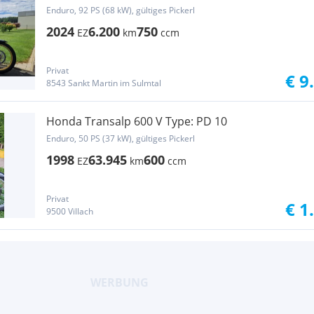
Enduro, 92 PS (68 kW), gültiges Pickerl
2024
6.200
750
EZ
km
ccm
Privat
€ 9
8543 Sankt Martin im Sulmtal
Honda Transalp 600 V Type: PD 10
Enduro, 50 PS (37 kW), gültiges Pickerl
1998
63.945
600
EZ
km
ccm
Privat
€ 1
9500 Villach