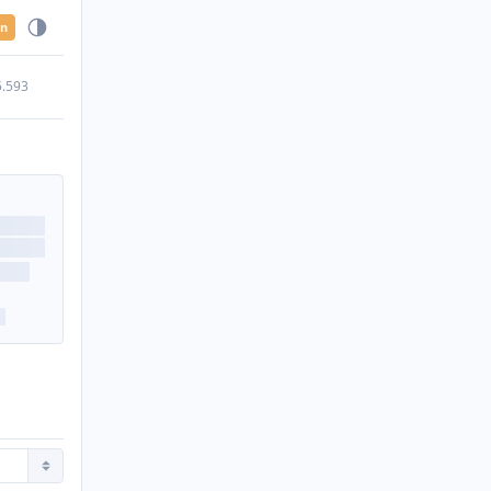
en
5.593