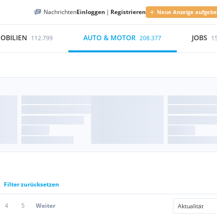
Nachrichten
Einloggen
|
Registrieren
Neue Anzeige aufgeb
OBILIEN
AUTO & MOTOR
JOBS
112.799
208.377
1
Filter zurücksetzen
4
5
Weiter