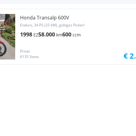
Honda Transalp 600V
Enduro, 34 PS (25 kW), gültiges Pickerl
1998
58.000
600
EZ
km
ccm
Privat
€ 2
6135 Stans