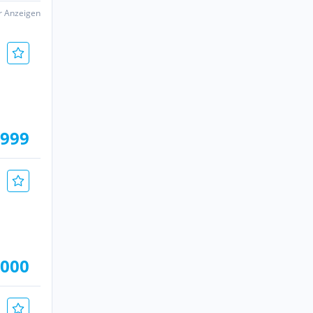
er Anzeigen
.999
.000