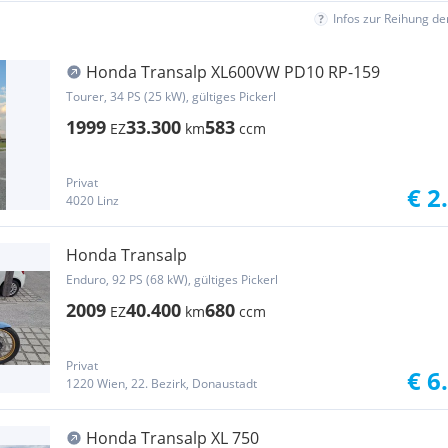
Infos zur Reihung d
Honda Transalp XL600VW PD10 RP-159
Tourer, 34 PS (25 kW), gültiges Pickerl
1999
33.300
583
EZ
km
ccm
Privat
€ 2
4020 Linz
Honda Transalp
Enduro, 92 PS (68 kW), gültiges Pickerl
2009
40.400
680
EZ
km
ccm
Privat
€ 6
1220 Wien, 22. Bezirk, Donaustadt
Honda Transalp XL 750