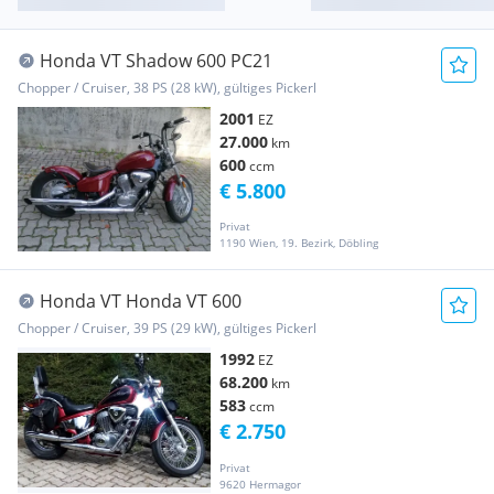
Honda VT Shadow 600 PC21
Chopper / Cruiser, 38 PS (28 kW), gültiges Pickerl
2001
EZ
27.000
km
600
ccm
€ 5.800
Privat
1190 Wien, 19. Bezirk, Döbling
Honda VT Honda VT 600
Chopper / Cruiser, 39 PS (29 kW), gültiges Pickerl
1992
EZ
68.200
km
583
ccm
€ 2.750
Privat
9620 Hermagor