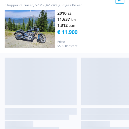
Chopper / Cruiser, 57 PS (42 kW), gültiges Pickerl
2010
EZ
11.637
km
1.312
ccm
€ 11.900
Privat
5550 Radstadt