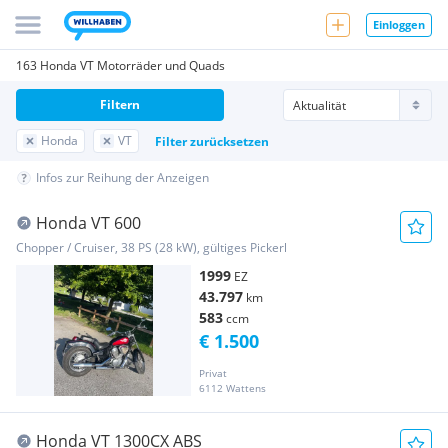
Einloggen
163 Honda VT Motorräder und Quads
Filtern
Honda
VT
Filter zurücksetzen
Infos zur Reihung der Anzeigen
Honda VT 600
Chopper / Cruiser, 38 PS (28 kW), gültiges Pickerl
1999
EZ
43.797
km
583
ccm
€ 1.500
Privat
6112 Wattens
Honda VT 1300CX ABS