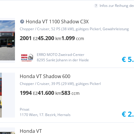
Infos zur Reihung d
Honda VT 1100 Shadow C3X
Chopper / Cruiser, 52 PS (38 kW), gültiges Pickerl, Gewährleistung
2001
45.200
1.099
EZ
km
ccm
ERRO MOTO Zweirad-Center
€ 5
8295 Sankt Johann in der Haide
Honda VT Shadow 600
Chopper / Cruiser, 39 PS (29 kW), gültiges Pickerl
1994
41.600
583
EZ
km
ccm
Privat
€ 2
1170 Wien, 17. Bezirk, Hernals
Honda VT