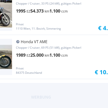
Chopper / Cruiser, 33 PS (24 kW), gültiges Pickerl
1995
54.373
1.100
EZ
km
ccm
Privat
€ 4
1110 Wien, 11. Bezirk, Simmering
Honda VT AME
Chopper / Cruiser, 69 PS (51 kW), gültiges Pickerl
1989
25.000
1.100
EZ
km
ccm
Privat
€ 10
84375 Deutschland