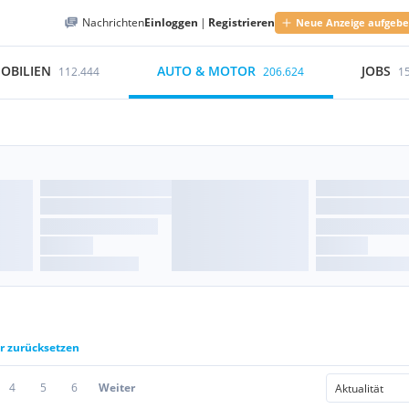
Nachrichten
Einloggen
|
Registrieren
Neue Anzeige aufgeb
OBILIEN
AUTO & MOTOR
JOBS
112.444
206.624
1
er zurücksetzen
4
5
6
Weiter