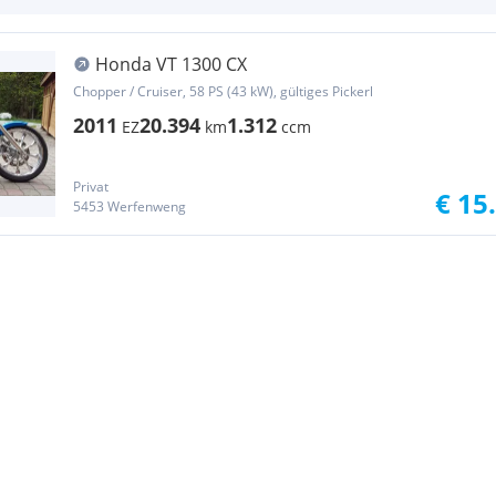
Honda VT 1300 CX
Chopper / Cruiser, 58 PS (43 kW), gültiges Pickerl
2011
20.394
1.312
EZ
km
ccm
Privat
€ 15
5453 Werfenweng