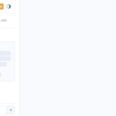
en
5.466