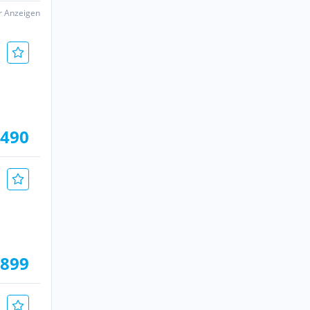
er Anzeigen
.490
.899