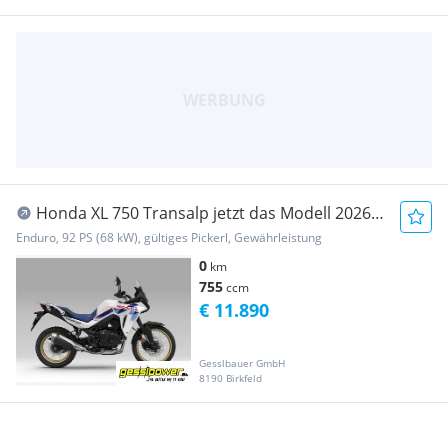
Honda XL 750 Transalp jetzt das Modell 2026
vorbestellen
Enduro, 92 PS (68 kW), gültiges Pickerl, Gewährleistung
0
km
755
ccm
€ 11.890
Gesslbauer GmbH
8190 Birkfeld