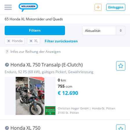
Einloggen
65 Honda XL Motorräder und Quads
Filtern
Honda
XL
Filter zurücksetzen
Infos zur Reihung der Anzeigen
Honda XL 750 Transalp (E-Clutch)
Enduro, 92 PS (68 kW), gültiges Pickerl, Gewährleistung
0
km
755
ccm
€ 12.690
Christian Hager GmbH | Honda-St. Pölten
3100 St. Pölten
Honda XL 750