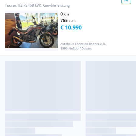
Tourer, 92 PS (68 kW), Gewährleistung
0
km
755
ccm
€ 10.990
Autohaus Christian Bodner e.U.
9990 Nußdorf-Debant