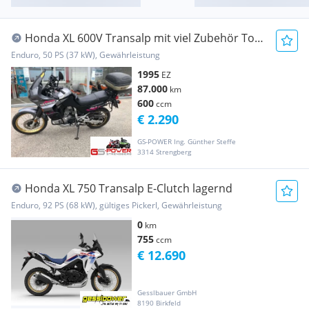
Honda XL 600V Transalp mit viel Zubehör Top
gewartet ...
Enduro, 50 PS (37 kW), Gewährleistung
1995
EZ
87.000
km
600
ccm
€ 2.290
GS-POWER Ing. Günther Steffe
3314 Strengberg
Honda XL 750 Transalp E-Clutch lagernd
Enduro, 92 PS (68 kW), gültiges Pickerl, Gewährleistung
0
km
755
ccm
€ 12.690
Gesslbauer GmbH
8190 Birkfeld