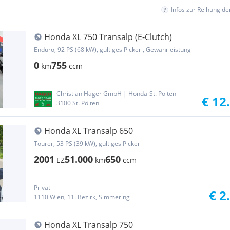
Infos zur Reihung d
Honda XL 750 Transalp (E-Clutch)
Enduro, 92 PS (68 kW), gültiges Pickerl, Gewährleistung
0
755
km
ccm
Christian Hager GmbH | Honda-St. Pölten
€ 12
3100 St. Pölten
Honda XL Transalp 650
Tourer, 53 PS (39 kW), gültiges Pickerl
2001
51.000
650
EZ
km
ccm
Privat
€ 2
1110 Wien, 11. Bezirk, Simmering
Honda XL Transalp 750