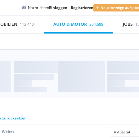
Nachrichten
Einloggen
|
Registrieren
Neue Anzeige aufgeb
OBILIEN
AUTO & MOTOR
JOBS
112.440
204.688
1
er zurücksetzen
Weiter