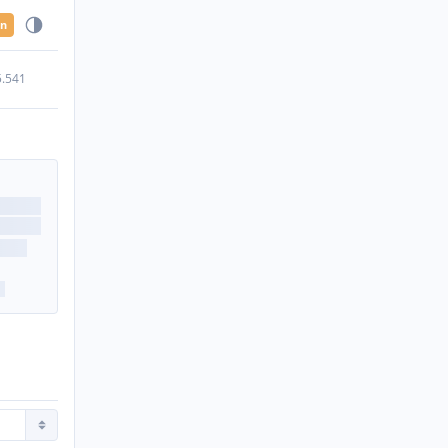
en
5.541