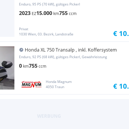
Enduro, 95 PS (70 kW), gültiges Pickerl
2023
15.000
755
EZ
km
ccm
Privat
€ 10
1030 Wien, 03. Bezirk, Landstraße
Honda XL 750 Transalp , inkl. Koffersystem
Enduro, 92 PS (68 kW), gültiges Pickerl, Gewährleistung
0
755
km
ccm
Honda Magnum
€ 10
4050 Traun