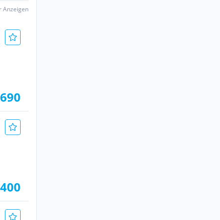
er Anzeigen
.690
.400