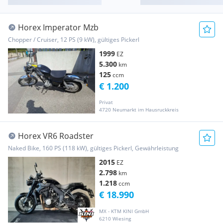
Horex Imperator Mzb
Chopper / Cruiser, 12 PS (9 kW), gültiges Pickerl
1999
EZ
5.300
km
125
ccm
€ 1.200
Privat
4720 Neumarkt im Hausruckkreis
Horex VR6 Roadster
Naked Bike, 160 PS (118 kW), gültiges Pickerl, Gewährleistung
2015
EZ
2.798
km
1.218
ccm
€ 18.990
MX - KTM KINI GmbH
6210 Wiesing