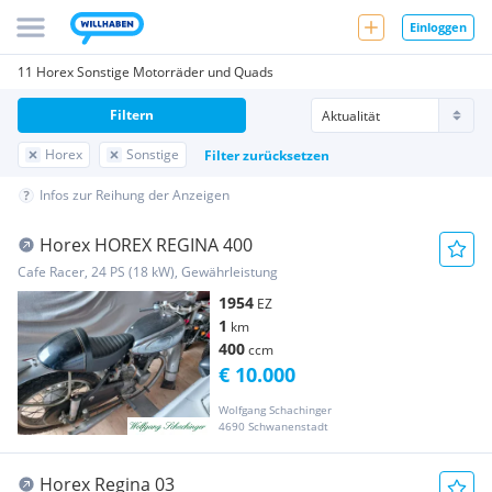
Einloggen
11 Horex Sonstige Motorräder und Quads
Filtern
Horex
Sonstige
Filter zurücksetzen
Infos zur Reihung der Anzeigen
Horex HOREX REGINA 400
Cafe Racer, 24 PS (18 kW), Gewährleistung
1954
EZ
1
km
400
ccm
€ 10.000
Wolfgang Schachinger
4690 Schwanenstadt
Horex Regina 03