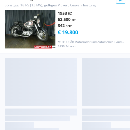
Sonstige, 18 PS (13 kW), gültiges Pickerl, Gewährleistung
1953
EZ
63.500
km
342
ccm
€ 19.800
MOTORBÄR Motorräder und Automobile Handelsgesellschaft m.b.H.
6130 Schwaz