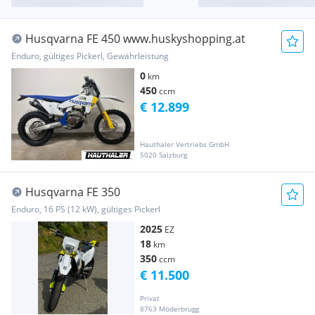
Husqvarna FE 450 www.huskyshopping.at
Enduro, gültiges Pickerl, Gewährleistung
0
km
450
ccm
€ 12.899
Hauthaler Vertriebs GmbH
5020 Salzburg
Husqvarna FE 350
Enduro, 16 PS (12 kW), gültiges Pickerl
2025
EZ
18
km
350
ccm
€ 11.500
Privat
8763 Möderbrugg