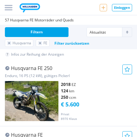
Einloggen
57 Husqvarna FE Motorräder und Quads
Filtern
Husqvarna
FE
Filter zurücksetzen
Infos zur Reihung der Anzeigen
Husqvarna FE 250
Enduro, 16 PS (12 kW), gültiges Pickerl
2018
EZ
124
km
250
ccm
€ 5.600
Privat
8970 Klaus
Husqvarna FE