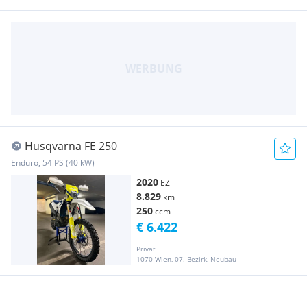
Husqvarna FE 250
Enduro, 54 PS (40 kW)
2020
EZ
8.829
km
250
ccm
€ 6.422
Privat
1070 Wien, 07. Bezirk, Neubau