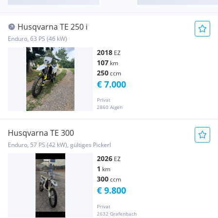
Husqvarna TE 250 i
Enduro, 63 PS (46 kW)
2018
EZ
107
km
250
ccm
€ 7.000
Privat
2860 Aigen
Husqvarna TE 300
Enduro, 57 PS (42 kW), gültiges Pickerl
2026
EZ
1
km
300
ccm
€ 9.800
Privat
2632 Grafenbach