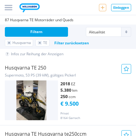
Einloggen
87 Husqvarna TE Motorräder und Quads
Filtern
Husqvarna
TE
Filter zurücksetzen
Infos zur Reihung der Anzeigen
Husqvarna TE 250
Supermoto, 53 PS (39 kW), gültiges Pickerl
2018
EZ
5.380
km
250
ccm
€ 9.500
Privat
8164 Garrach
Husqvarna TE Husqvarna te250ccm