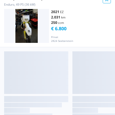
Enduro, 49 PS (36 kW)
2021
EZ
2.031
km
250
ccm
€ 6.800
Privat
2824 Seebenstein