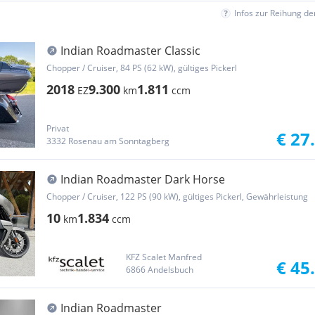
Infos zur Reihung d
Indian Roadmaster Classic
Chopper / Cruiser, 84 PS (62 kW), gültiges Pickerl
2018
9.300
1.811
EZ
km
ccm
Privat
€ 27
3332 Rosenau am Sonntagberg
Indian Roadmaster Dark Horse
Chopper / Cruiser, 122 PS (90 kW), gültiges Pickerl, Gewährleistung
10
1.834
km
ccm
KFZ Scalet Manfred
€ 45
6866 Andelsbuch
Indian Roadmaster