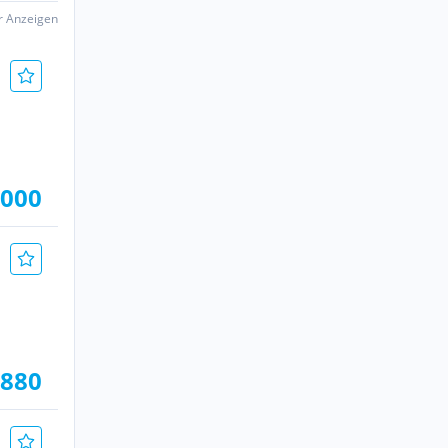
er Anzeigen
.000
.880