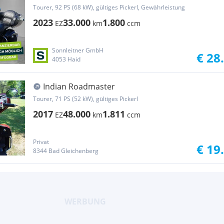
Tourer, 92 PS (68 kW), gültiges Pickerl, Gewährleistung
2023
33.000
1.800
EZ
km
ccm
Sonnleitner GmbH
€ 28
4053 Haid
Indian Roadmaster
Tourer, 71 PS (52 kW), gültiges Pickerl
2017
48.000
1.811
EZ
km
ccm
Privat
€ 19
8344 Bad Gleichenberg