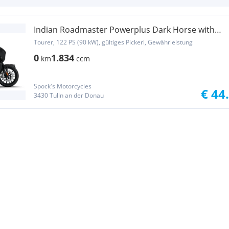
Indian Roadmaster Powerplus Dark Horse with
112 Packag...
Tourer, 122 PS (90 kW), gültiges Pickerl, Gewährleistung
0
1.834
km
ccm
Spock's Motorcycles
€ 44
3430 Tulln an der Donau