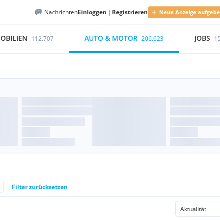
Nachrichten
Einloggen
|
Registrieren
Neue Anzeige aufgeb
OBILIEN
AUTO & MOTOR
JOBS
112.707
206.623
1
r
Filter zurücksetzen