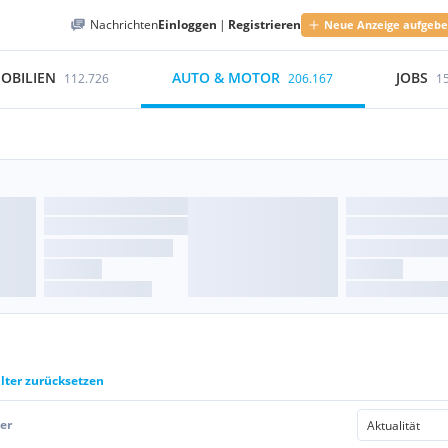
Nachrichten
Einloggen
|
Registrieren
Neue Anzeige aufgeb
OBILIEN
AUTO & MOTOR
JOBS
112.726
206.167
1
ilter zurücksetzen
er