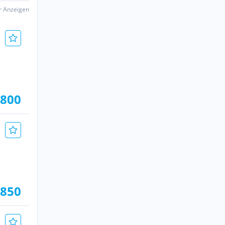
er Anzeigen
.800
.850