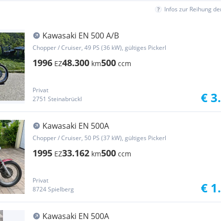
Infos zur Reihung d
Kawasaki EN 500 A/B
Chopper / Cruiser, 49 PS (36 kW), gültiges Pickerl
1996
48.300
500
EZ
km
ccm
Privat
€ 3
2751 Steinabrückl
Kawasaki EN 500A
Chopper / Cruiser, 50 PS (37 kW), gültiges Pickerl
1995
33.162
500
EZ
km
ccm
Privat
€ 1
8724 Spielberg
Kawasaki EN 500A