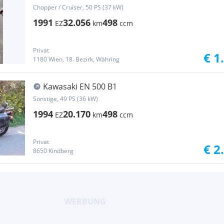
Chopper / Cruiser, 50 PS (37 kW)
1991
32.056
498
EZ
km
ccm
Privat
€ 1
1180 Wien, 18. Bezirk, Währing
Kawasaki EN 500 B1
Sonstige, 49 PS (36 kW)
1994
20.170
498
EZ
km
ccm
Privat
€ 2
8650 Kindberg