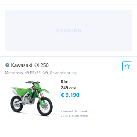
Kawasaki KX 250
Motocross, 49 PS (36 kW), Gewährleistung
0
km
249
ccm
€ 9.190
Zweirad Damianik
2620 Neunkirchen