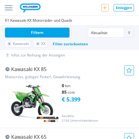
Einloggen
61 Kawasaki KX Motorräder und Quads
Filtern
Kawasaki
KX
Filter zurücksetzen
Infos zur Reihung der Anzeigen
Kawasaki KX 85
Motocross, gültiges Pickerl, Gewährleistung
0
km
85
ccm
€ 5.399
Kaudela
2154 Unterstinkenbrunn
Kawasaki KX 65