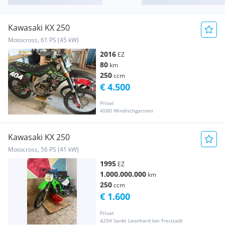
Kawasaki KX 250
Motocross, 61 PS (45 kW)
2016
EZ
80
km
250
ccm
€ 4.500
Privat
4580 Windischgarsten
Kawasaki KX 250
Motocross, 56 PS (41 kW)
1995
EZ
1.000.000.000
km
250
ccm
€ 1.600
Privat
4294 Sankt Leonhard bei Freistadt