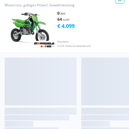
Motocross, gültiges Pickerl, Gewährleistung
0
km
64
ccm
€ 4.099
Kaudela
2154 Unterstinkenbrunn