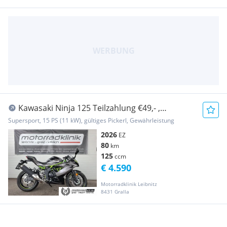
Kawasaki Ninja 125 Teilzahlung €49,- ,
Erstbesitz, wenig KM
Supersport, 15 PS (11 kW), gültiges Pickerl, Gewährleistung
2026
EZ
80
km
125
ccm
€ 4.590
Motorradklinik Leibnitz
8431 Gralla