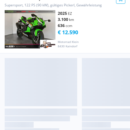
Supersport, 122 PS (90 kW), gültiges Pickerl, Gewährleistung
2025
EZ
3.100
km
636
ccm
€ 12.590
Motorrad Klein
8430 Kaindorf