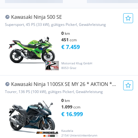
Kawasaki Ninja 500 SE
Supersport, 45 PS (33 kW), gültiges Pickerl, Gewährleistung
0
km
451
ccm
€ 7.459
Motorrad Klug GmbH
8053 Graz
Kawasaki Ninja 1100SX SE MY 26 * AKTION *
jetzt 1.850,- ...
Tourer, 136 PS (100 kW), gültiges Pickerl, Gewährleistung
0
km
1.099
ccm
€ 16.999
Kaudela
2154 Unterstinkenbrunn