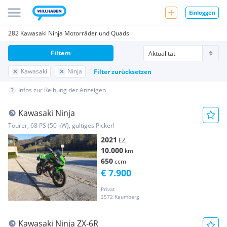
Einloggen
282 Kawasaki Ninja Motorräder und Quads
Filtern
Kawasaki
Ninja
Filter zurücksetzen
Infos zur Reihung der Anzeigen
Kawasaki Ninja
Tourer, 68 PS (50 kW), gültiges Pickerl
2021
EZ
10.000
km
650
ccm
€ 7.900
Privat
2572 Kaumberg
Kawasaki Ninja ZX-6R