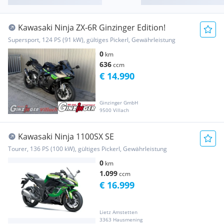
Kawasaki Ninja ZX-6R Ginzinger Edition!
Supersport, 124 PS (91 kW), gültiges Pickerl, Gewährleistung
0
km
636
ccm
€ 14.990
Ginzinger GmbH
9500 Villach
Kawasaki Ninja 1100SX SE
Tourer, 136 PS (100 kW), gültiges Pickerl, Gewährleistung
0
km
1.099
ccm
€ 16.999
Lietz Amstetten
3363 Hausmening