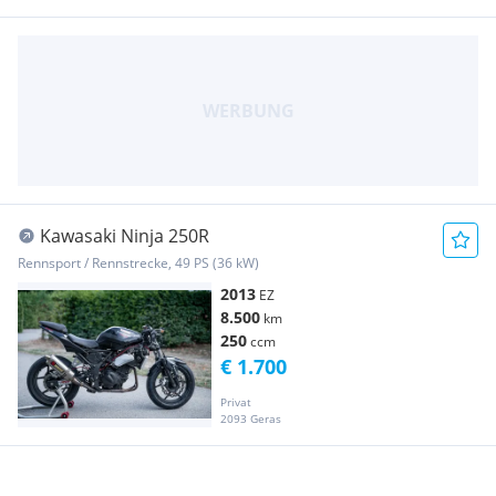
Kawasaki Ninja 250R
Rennsport / Rennstrecke, 49 PS (36 kW)
2013
EZ
8.500
km
250
ccm
€ 1.700
Privat
2093 Geras