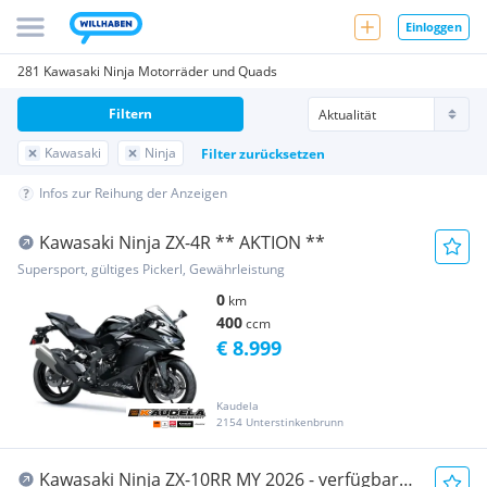
Einloggen
281 Kawasaki Ninja Motorräder und Quads
Filtern
Kawasaki
Ninja
Filter zurücksetzen
Infos zur Reihung der Anzeigen
Kawasaki Ninja ZX-4R ** AKTION **
Supersport, gültiges Pickerl, Gewährleistung
0
km
400
ccm
€ 8.999
Kaudela
2154 Unterstinkenbrunn
Kawasaki Ninja ZX-10RR MY 2026 - verfügbar