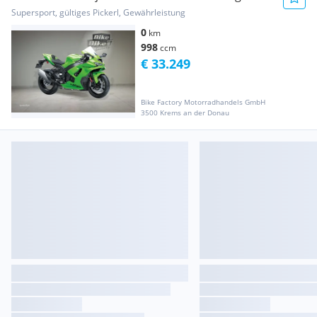
auf Anfrage
Supersport, gültiges Pickerl, Gewährleistung
0
km
998
ccm
€ 33.249
Bike Factory Motorradhandels GmbH
3500 Krems an der Donau