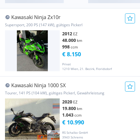
Kawasaki Ninja Zx10r
Supersport, 200 PS (147 kW), gültiges Pickerl
2012
EZ
48.000
km
998
ccm
€ 8.150
Privat
1210 Wien, 21. Bezirk, Floridsdorf
Kawasaki Ninja 1000 SX
Tourer, 141 PS (104 kW), gültiges Pickerl, Gewährleistung
2020
EZ
19.800
km
1.043
ccm
€ 10.990
RS Schalko GmbH
3943 Schrems