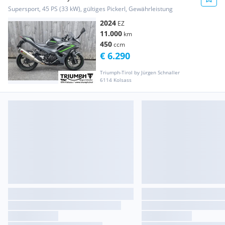
Supersport, 45 PS (33 kW), gültiges Pickerl, Gewährleistung
2024
EZ
11.000
km
450
ccm
€ 6.290
Triumph-Tirol by Jürgen Schnaller
6114 Kolsass