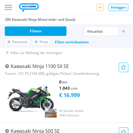
Einloggen
280 Kawasaki Ninja Motorräder und Quads
Filtern
Kawasaki
Ninja
Filter zurücksetzen
Infos zur Reihung der Anzeigen
Kawasaki Ninja 1100 SX SE
Tourer, 141 PS (104 kW), gültiges Pickerl, Gewährleistung
0
km
1.043
ccm
€ 16.999
RS Schalko GmbH
3943 Schrems
Kawasaki Ninja 500 SE