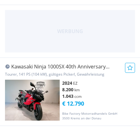
Kawasaki Ninja 1000SX 40th Anniversary
Sondermodell
Tourer, 141 PS (104 kW), gültiges Pickerl, Gewährleistung
2024
EZ
8.200
km
1.043
ccm
€ 12.790
Bike Factory Motorradhandels GmbH
3500 Krems an der Donau