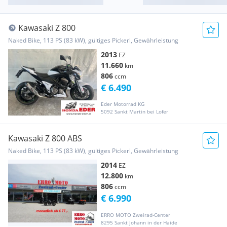
Kawasaki Z 800
Naked Bike, 113 PS (83 kW), gültiges Pickerl, Gewährleistung
2013
EZ
11.660
km
806
ccm
€ 6.490
Eder Motorrad KG
5092 Sankt Martin bei Lofer
Kawasaki Z 800 ABS
Naked Bike, 113 PS (83 kW), gültiges Pickerl, Gewährleistung
2014
EZ
12.800
km
806
ccm
€ 6.990
ERRO MOTO Zweirad-Center
8295 Sankt Johann in der Haide