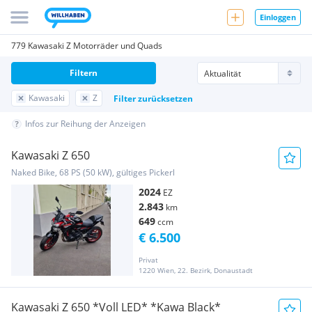
Einloggen
779 Kawasaki Z Motorräder und Quads
Filtern
Kawasaki
Z
Filter zurücksetzen
Infos zur Reihung der Anzeigen
Kawasaki Z 650
Naked Bike, 68 PS (50 kW), gültiges Pickerl
2024
EZ
2.843
km
649
ccm
€ 6.500
Privat
1220 Wien, 22. Bezirk, Donaustadt
Kawasaki Z 650 *Voll LED* *Kawa Black*