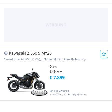
Kawasaki Z 650 S MY26
Naked Bike, 68 PS (50 kW), gültiges Pickerl, Gewährleistung
0
km
649
ccm
€ 7.899
Jahelka-Zweirad
1120 Wien, 12. Bezirk, Meidling