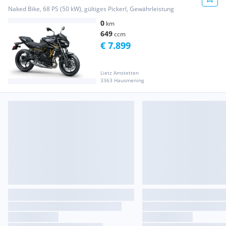
Naked Bike, 68 PS (50 kW), gültiges Pickerl, Gewährleistung
0
km
649
ccm
€ 7.899
Lietz Amstetten
3363 Hausmening