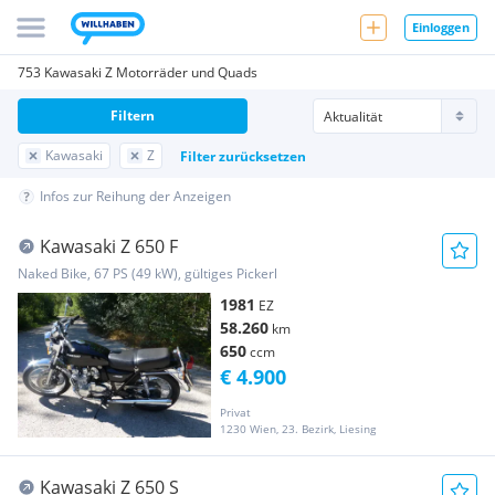
Einloggen
753 Kawasaki Z Motorräder und Quads
Filtern
Kawasaki
Z
Filter zurücksetzen
Infos zur Reihung der Anzeigen
Kawasaki Z 650 F
Naked Bike, 67 PS (49 kW), gültiges Pickerl
1981
EZ
58.260
km
650
ccm
€ 4.900
Privat
1230 Wien, 23. Bezirk, Liesing
Kawasaki Z 650 S