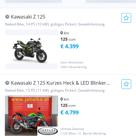
Kawasaki Z 125
Naked Bike, 14 PS (10 kW), gültiges Pickerl, Gewährleistung
0
km
125
ccm
€ 4.399
Lietz Amstetten
3363 Hausmening
Kawasaki Z 125 Kurzes Heck & LED Blinker
Umbau MY26
Naked Bike, 15 PS (11 kW), gültiges Pickerl, Gewährleistung
0
km
125
ccm
€ 4.799
Jahelka-Zweirad
1120 Wien, 12. Bezirk, Meidling