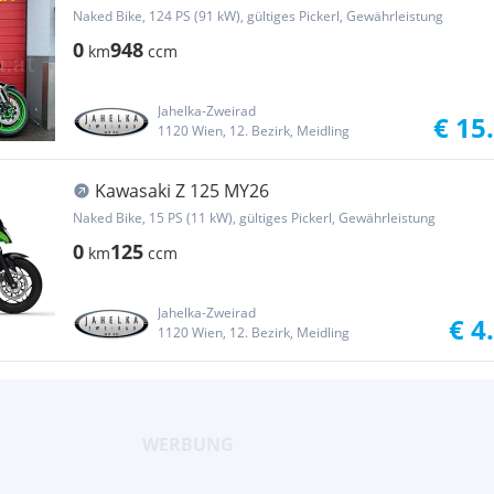
Naked Bike, 124 PS (91 kW), gültiges Pickerl, Gewährleistung
0
948
km
ccm
Jahelka-Zweirad
€ 15
1120 Wien, 12. Bezirk, Meidling
Kawasaki Z 125 MY26
Naked Bike, 15 PS (11 kW), gültiges Pickerl, Gewährleistung
0
125
km
ccm
Jahelka-Zweirad
€ 4
1120 Wien, 12. Bezirk, Meidling