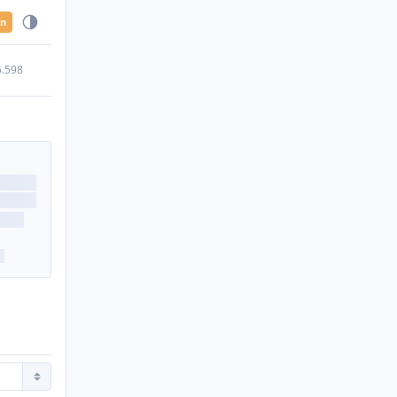
en
5.598