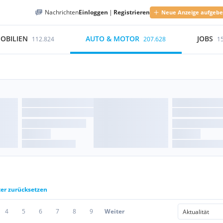
Nachrichten
Einloggen
|
Registrieren
Neue Anzeige aufgeb
OBILIEN
AUTO & MOTOR
JOBS
112.824
207.628
1
ter zurücksetzen
4
5
6
7
8
9
Weiter