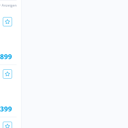
er Anzeigen
.899
.399