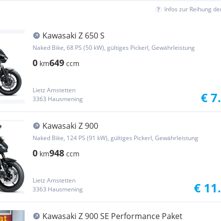
Infos zur Reihung d
Kawasaki Z 650 S
Naked Bike, 68 PS (50 kW), gültiges Pickerl, Gewährleistung
0
649
km
ccm
Lietz Amstetten
€ 7
3363 Hausmening
Kawasaki Z 900
Naked Bike, 124 PS (91 kW), gültiges Pickerl, Gewährleistung
0
948
km
ccm
Lietz Amstetten
€ 11
3363 Hausmening
Kawasaki Z 900 SE Performance Paket