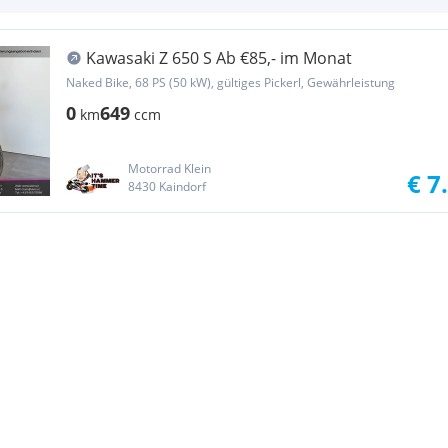
Kawasaki Z 650 S Ab €85,- im Monat
Naked Bike, 68 PS (50 kW), gültiges Pickerl, Gewährleistung
0
649
km
ccm
Motorrad Klein
€ 7
8430 Kaindorf