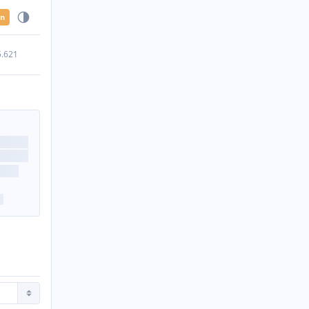
en
5.621