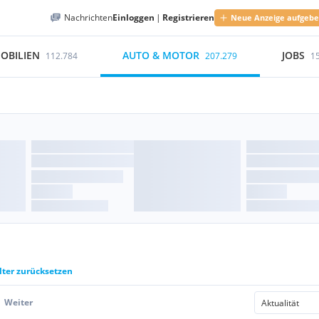
Nachrichten
Einloggen
|
Registrieren
Neue Anzeige aufgeb
OBILIEN
AUTO & MOTOR
JOBS
112.784
207.279
1
lter zurücksetzen
Weiter