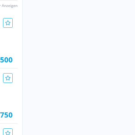
er Anzeigen
 500
.750