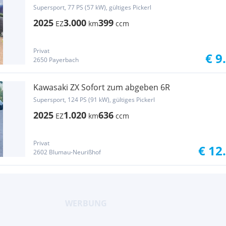
Supersport, 77 PS (57 kW), gültiges Pickerl
2025
3.000
399
EZ
km
ccm
Privat
€ 9
2650 Payerbach
Kawasaki ZX Sofort zum abgeben 6R
Supersport, 124 PS (91 kW), gültiges Pickerl
2025
1.020
636
EZ
km
ccm
Privat
€ 12
2602 Blumau-Neurißhof