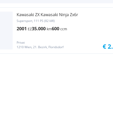
Kawasaki ZX Kawasaki Ninja Zx6r
Supersport, 111 PS (82 kW)
2001
35.000
600
EZ
km
ccm
Privat
€ 2
1210 Wien, 21. Bezirk, Floridsdorf