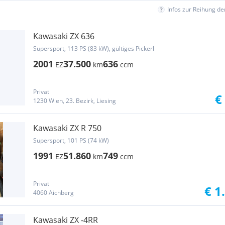
Infos zur Reihung d
Kawasaki ZX 636
Supersport, 113 PS (83 kW), gültiges Pickerl
2001
37.500
636
EZ
km
ccm
Privat
€
1230 Wien, 23. Bezirk, Liesing
Kawasaki ZX R 750
Supersport, 101 PS (74 kW)
1991
51.860
749
EZ
km
ccm
Privat
€ 1
4060 Aichberg
Kawasaki ZX -4RR