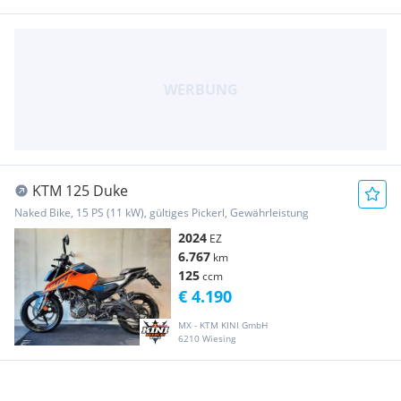
KTM 125 Duke
Naked Bike, 15 PS (11 kW), gültiges Pickerl, Gewährleistung
2024
EZ
6.767
km
125
ccm
€ 4.190
MX - KTM KINI GmbH
6210 Wiesing