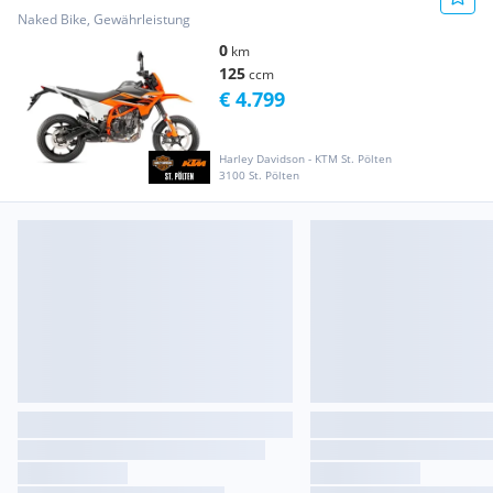
Naked Bike, Gewährleistung
0
km
125
ccm
€ 4.799
Harley Davidson - KTM St. Pölten
3100 St. Pölten