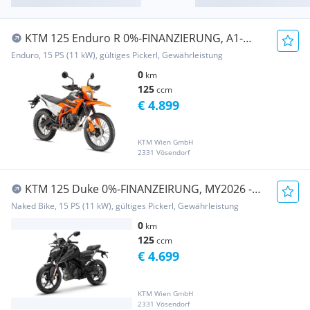
KTM 125 Enduro R 0%-FINANZIERUNG, A1-
Führerschein -...
Enduro, 15 PS (11 kW), gültiges Pickerl, Gewährleistung
0
km
125
ccm
€ 4.899
KTM Wien GmbH
2331 Vösendorf
KTM 125 Duke 0%-FINANZEIRUNG, MY2026 -
PROMPT VERFÜ...
Naked Bike, 15 PS (11 kW), gültiges Pickerl, Gewährleistung
0
km
125
ccm
€ 4.699
KTM Wien GmbH
2331 Vösendorf