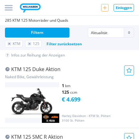
Einloggen
285 KTM 125 Motorräder und Quads
Filtern
KTM
125
Filter zurücksetzen
Infos zur Reihung der Anzeigen
KTM 125 Duke Aktion
Naked Bike, Gewährleistung
1
km
125
ccm
€ 4.699
Harley Davidson - KTM St. Pölten
3100 St. Pölten
KTM 125 SMC R Aktion