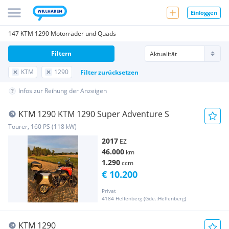
Einloggen
147 KTM 1290 Motorräder und Quads
Filtern
KTM
1290
Filter zurücksetzen
Infos zur Reihung der Anzeigen
KTM 1290 KTM 1290 Super Adventure S
Tourer, 160 PS (118 kW)
2017
EZ
46.000
km
1.290
ccm
€ 10.200
Privat
4184 Helfenberg (Gde.:Helfenberg)
KTM 1290