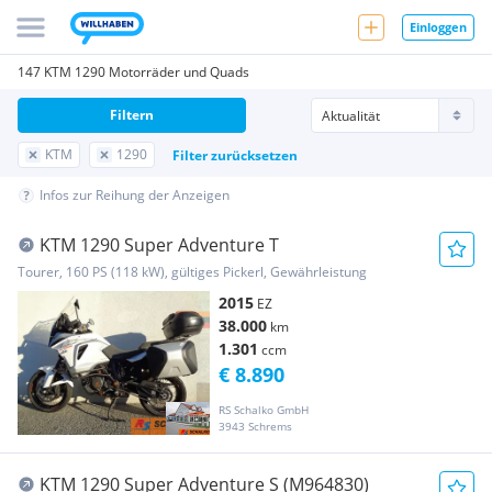
Einloggen
147 KTM 1290 Motorräder und Quads
Filtern
KTM
1290
Filter zurücksetzen
Infos zur Reihung der Anzeigen
KTM 1290 Super Adventure T
Tourer, 160 PS (118 kW), gültiges Pickerl, Gewährleistung
2015
EZ
38.000
km
1.301
ccm
€ 8.890
RS Schalko GmbH
3943 Schrems
KTM 1290 Super Adventure S (M964830)