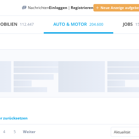
Nachrichten
Einloggen
|
Registrieren
Neue Anzeige aufgeb
OBILIEN
AUTO & MOTOR
JOBS
112.447
204.600
1
er zurücksetzen
4
5
Weiter