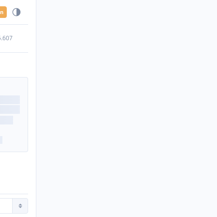
en
5.607