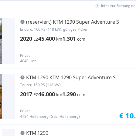
Infos zur Reihung d
(reserviert) KTM 1290 Super Adventure S
Enduro, 160 PS (118 kW), gültiges Pickerl
2020
45.400
1.301
EZ
km
ccm
Privat
4040 Linz
KTM 1290 KTM 1290 Super Adventure S
Tourer, 160 PS (118 kW)
2017
46.000
1.290
EZ
km
ccm
Privat
€ 10
4184 Helfenberg (Gde.:Helfenberg)
KTM 1290