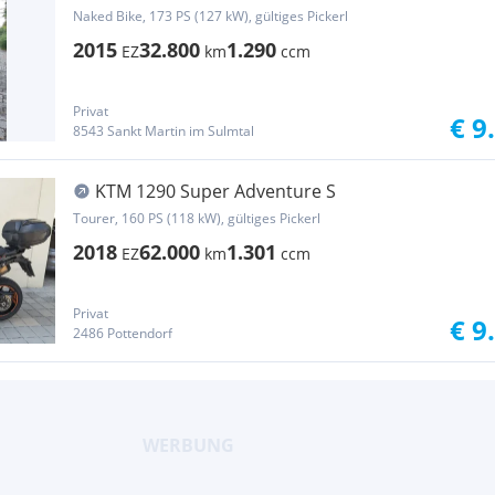
Naked Bike, 173 PS (127 kW), gültiges Pickerl
2015
32.800
1.290
EZ
km
ccm
Privat
€ 9
8543 Sankt Martin im Sulmtal
KTM 1290 Super Adventure S
Tourer, 160 PS (118 kW), gültiges Pickerl
2018
62.000
1.301
EZ
km
ccm
Privat
€ 9
2486 Pottendorf