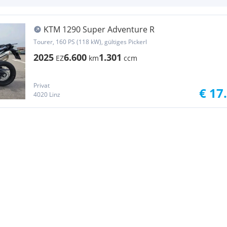
KTM 1290 Super Adventure R
Tourer, 160 PS (118 kW), gültiges Pickerl
2025
6.600
1.301
EZ
km
ccm
Privat
€ 17
4020 Linz