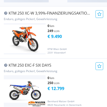
KTM 250 XC-W 3,99%-FINANZIERUNGSAKTION,
MY2026-AKTI...
Enduro, gültiges Pickerl, Gewährleistung
0
km
249
ccm
€ 9.490
KTM Wien GmbH
2331 Vösendorf
KTM 250 EXC-F SIX DAYS
Enduro, gültiges Pickerl, Gewährleistung
0
km
250
ccm
€ 12.799
Bernhard Walzer GmbH
8820 Neumarkt in Steiermark