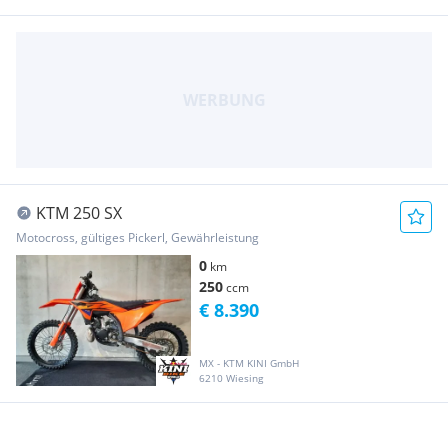
KTM 250 SX
Motocross, gültiges Pickerl, Gewährleistung
0
km
250
ccm
€ 8.390
MX - KTM KINI GmbH
6210 Wiesing