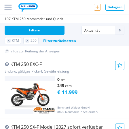
Einloggen
107 KTM 250 Motorräder und Quads
Filtern
KTM
250
Filter zurücksetzen
Infos zur Reihung der Anzeigen
KTM 250 EXC-F
Enduro, gültiges Pickerl, Gewährleistung
0
km
249
ccm
€ 11.999
Bernhard Walzer GmbH
8820 Neumarkt in Steiermark
KTM 250 SX-F Modell 2027 sofort verfügbar