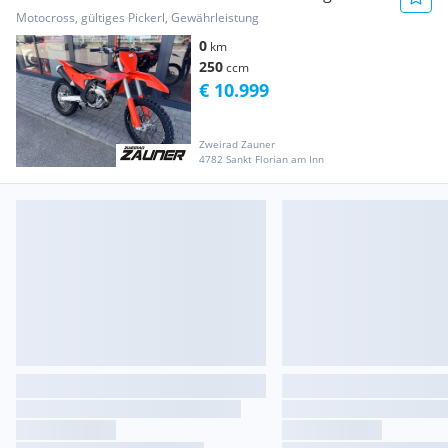
Motocross, gültiges Pickerl, Gewährleistung
0
km
250
ccm
€ 10.999
Zweirad Zauner
4782 Sankt Florian am Inn