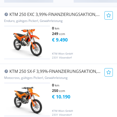
KTM 250 EXC 3,99%-FINANZIERUNGSAKTION,
MY2026-AKTIO...
Enduro, gültiges Pickerl, Gewährleistung
0
km
249
ccm
€ 9.490
KTM Wien GmbH
2331 Vösendorf
KTM 250 SX-F 3,99%-FINANZIERUNGSAKTION,
MY2026-AKTI...
Motocross, gültiges Pickerl, Gewährleistung
0
km
250
ccm
€ 10.190
KTM Wien GmbH
2331 Vösendorf