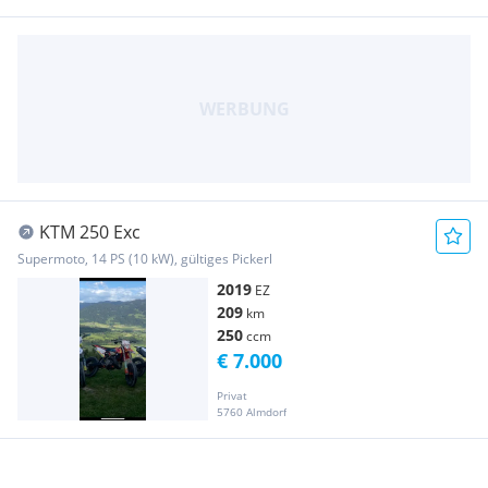
KTM 250 Exc
Supermoto, 14 PS (10 kW), gültiges Pickerl
2019
EZ
209
km
250
ccm
€ 7.000
Privat
5760 Almdorf