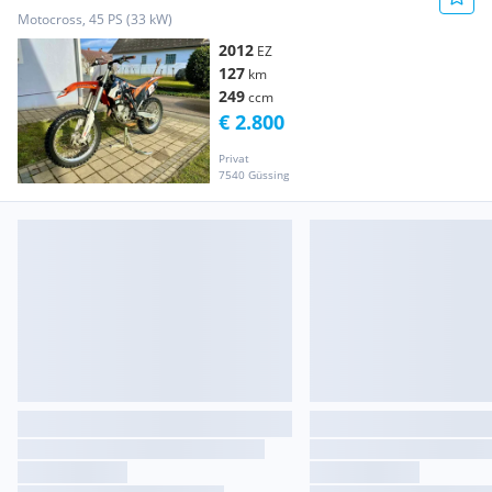
Motocross, 45 PS (33 kW)
2012
EZ
127
km
249
ccm
€ 2.800
Privat
7540 Güssing