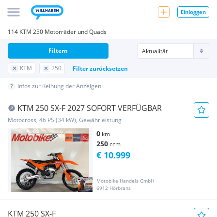
Einloggen
114 KTM 250 Motorräder und Quads
Filtern
KTM
250
Filter zurücksetzen
Infos zur Reihung der Anzeigen
KTM 250 SX-F 2027 SOFORT VERFÜGBAR
Motocross, 46 PS (34 kW), Gewährleistung
0
km
250
ccm
€ 10.999
Motobike Handels GmbH
6912 Hörbranz
KTM 250 SX-F