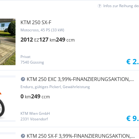
Infos zur Reihung d
KTM 250 SX-F
Motocross, 45 PS (33 kW)
2012
127
249
EZ
km
ccm
Privat
€ 2
7540 Güssing
KTM 250 EXC 3,99%-FINANZIERUNGSAKTION,
MY2026-AKTIO...
Enduro, gültiges Pickerl, Gewährleistung
0
249
km
ccm
KTM Wien GmbH
€ 9
2331 Vösendorf
KTM 250 SX-F 3,99%-FINANZIERUNGSAKTION,