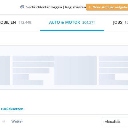
Nachrichten
Einloggen
|
Registrieren
Neue Anzeige aufgeb
OBILIEN
AUTO & MOTOR
JOBS
112.449
204.371
1
r zurücksetzen
4
Weiter