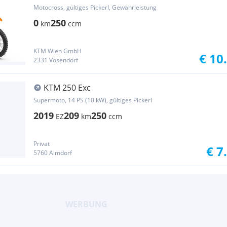
MY2026-AKTI...
Motocross, gültiges Pickerl, Gewährleistung
0
250
km
ccm
KTM Wien GmbH
€ 10
2331 Vösendorf
KTM 250 Exc
Supermoto, 14 PS (10 kW), gültiges Pickerl
2019
209
250
EZ
km
ccm
Privat
€ 7
5760 Almdorf