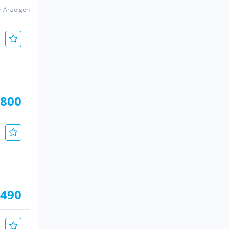
er Anzeigen
.800
.490