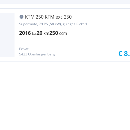
KTM 250 KTM exc 250
Supermoto, 79 PS (58 kW), gültiges Pickerl
2016
20
250
EZ
km
ccm
Privat
€ 8
5423 Oberlangenberg