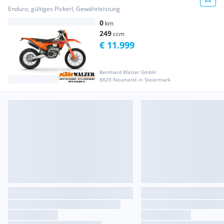
Enduro, gültiges Pickerl, Gewährleistung
0
km
249
ccm
€ 11.999
Bernhard Walzer GmbH
8820 Neumarkt in Steiermark