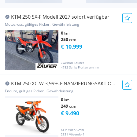
KTM 250 SX-F Modell 2027 sofort verfügbar
Motocross, gültiges Pickerl, Gewährleistung
0
km
250
ccm
€ 10.999
Zweirad Zauner
4782 Sankt Florian am Inn
KTM 250 XC-W 3,99%-FINANZIERUNGSAKTION,
MY2026-AKTI...
Enduro, gültiges Pickerl, Gewährleistung
0
km
249
ccm
€ 9.490
KTM Wien GmbH
2331 Vösendorf