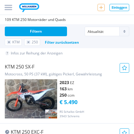
Einloggen
109 KTM 250 Motorräder und Quads
Filtern
KTM
250
Filter zurücksetzen
Infos zur Reihung der Anzeigen
KTM 250 SX-F
Motocross, 50 PS (37 kW), gültiges Pickerl, Gewährleistung
2023
EZ
163
km
250
ccm
€ 5.490
RS Schalko GmbH
3943 Schrems
KTM 250 EXC-F