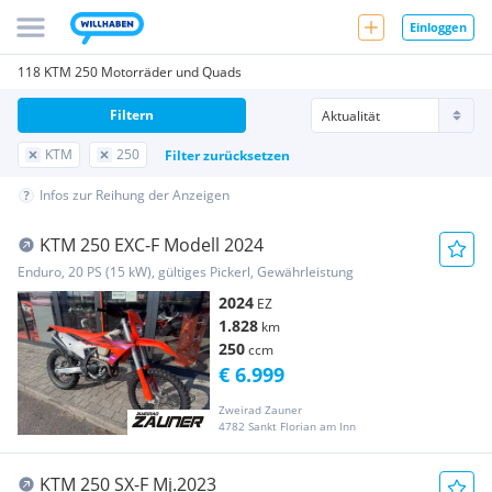
Einloggen
118 KTM 250 Motorräder und Quads
Filtern
KTM
250
Filter zurücksetzen
Infos zur Reihung der Anzeigen
KTM 250 EXC-F Modell 2024
Enduro, 20 PS (15 kW), gültiges Pickerl, Gewährleistung
2024
EZ
1.828
km
250
ccm
€ 6.999
Zweirad Zauner
4782 Sankt Florian am Inn
KTM 250 SX-F Mj.2023