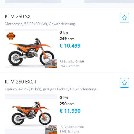
KTM 250 SX
Motocross, 53 PS (39 kW), Gewährleistung
0
km
249
ccm
€ 10.499
RS Schalko GmbH
3943 Schrems
KTM 250 EXC-F
Enduro, 42 PS (31 kW), gültiges Pickerl, Gewährleistung
0
km
250
ccm
€ 11.990
RS Schalko GmbH
3943 Schrems