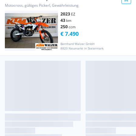
Motocross, gültiges Pickerl, Gewährleistung
2023
EZ
43
km
250
ccm
€ 7.490
Bernhard Walzer GmbH
8820 Neumarkt in Steiermark