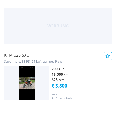
KTM 625 SXC
Supermoto, 33 PS (24 kW), gültiges Pickerl
2003
EZ
15.000
km
625
ccm
€ 3.800
Privat
4761 Enzenkirchen