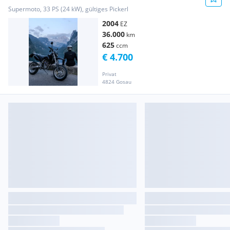
Supermoto, 33 PS (24 kW), gültiges Pickerl
2004
EZ
36.000
km
625
ccm
€ 4.700
Privat
4824 Gosau