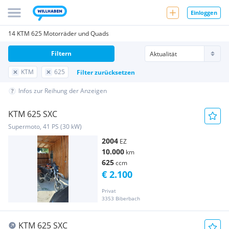
Einloggen
14 KTM 625 Motorräder und Quads
Filtern
KTM
625
Filter zurücksetzen
Infos zur Reihung der Anzeigen
KTM 625 SXC
Supermoto, 41 PS (30 kW)
2004
EZ
10.000
km
625
ccm
€ 2.100
Privat
3353 Biberbach
KTM 625 SXC