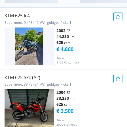
KTM 625 lc4
Supermoto, 54 PS (40 kW), gültiges Pickerl
2002
EZ
44.830
km
625
ccm
€ 4.800
Privat
9100 Völkermarkt
KTM 625 Sxc (A2)
Supermoto, 33 PS (24 kW), gültiges Pickerl
2004
EZ
33.250
km
625
ccm
€ 3.500
Privat
2000 Stockerau