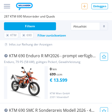
Einloggen
287 KTM 690 Motorräder und Quads
Filtern
KTM
690
Filter zurücksetzen
Infos zur Reihung der Anzeigen
KTM 690 Enduro R MY2026 - prompt verfügbar
3,99% Ak...
Enduro, 79 PS (58 kW), gültiges Pickerl, Gewährleistung
0
km
699
ccm
€ 13.599
KTM Wien GmbH
2331 Vösendorf
KTM 690 SMC R Sonderpreis Modell 2026 - 4