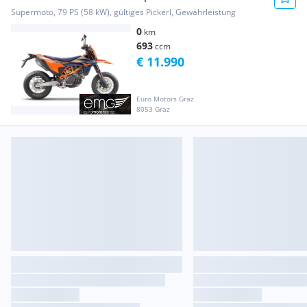
Jahre Pre...
Supermoto, 79 PS (58 kW), gültiges Pickerl, Gewährleistung
0
km
693
ccm
€ 11.990
Euro Motors Graz
8053 Graz