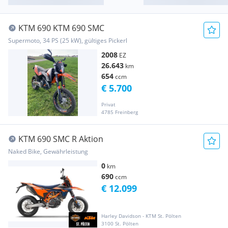
KTM 690 KTM 690 SMC
Supermoto, 34 PS (25 kW), gültiges Pickerl
2008
EZ
26.643
km
654
ccm
€ 5.700
Privat
4785 Freinberg
KTM 690 SMC R Aktion
Naked Bike, Gewährleistung
0
km
690
ccm
€ 12.099
Harley Davidson - KTM St. Pölten
3100 St. Pölten