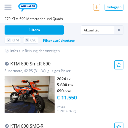
Einloggen
279 KTM 690 Motorräder und Quads
Filtern
KTM
690
Filter zurücksetzen
Infos zur Reihung der Anzeigen
KTM 690 SmcR 690
Supermoto, 42 PS (31 kW), gültiges Pickerl
2024
EZ
5.600
km
690
ccm
€ 11.550
Privat
5020 Salzburg
KTM 690 SMC-R