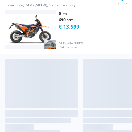
Supermoto, 79 PS (58 kW), Gewährleistung
0
km
690
ccm
€ 13.599
RS Schalko GmbH
3943 Schrems