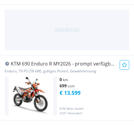
KTM 690 Enduro R MY2026 - prompt verfügbar
3,99% Ak...
Enduro, 79 PS (58 kW), gültiges Pickerl, Gewährleistung
0
km
699
ccm
€ 13.599
KTM Wien GmbH
2331 Vösendorf