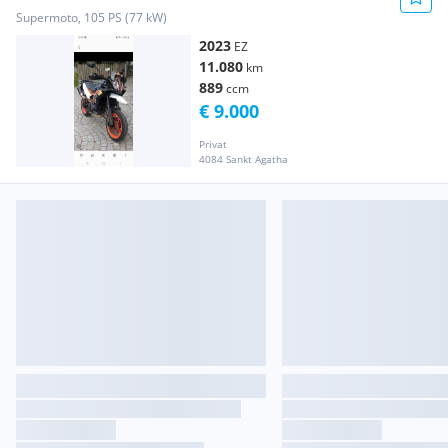
Supermoto, 105 PS (77 kW)
2023
EZ
11.080
km
889
ccm
€ 9.000
Privat
4084 Sankt Agatha