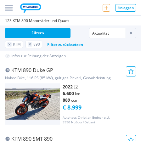
Einloggen
123 KTM 890 Motorräder und Quads
Filtern
KTM
890
Filter zurücksetzen
Infos zur Reihung der Anzeigen
KTM 890 Duke GP
Naked Bike, 116 PS (85 kW), gültiges Pickerl, Gewährleistung
2022
EZ
6.600
km
889
ccm
€ 8.999
Autohaus Christian Bodner e.U.
9990 Nußdorf-Debant
KTM 890 SMT 890