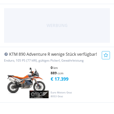
KTM 890 Adventure R wenige Stück verfügbar!
Enduro, 105 PS (77 kW), gültiges Pickerl, Gewährleistung
0
km
889
ccm
€ 17.399
Euro Motors Graz
8053 Graz