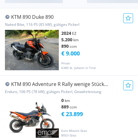
KTM 890 Duke 890
Naked Bike, 116 PS (85 kW), gültiges Pickerl
2024
EZ
5.200
km
890
ccm
€ 9.000
Privat
6380 St. Johann in Tirol
KTM 890 Adventure R Rally wenige Stück
verfügbar!
Enduro, 106 PS (78 kW), gültiges Pickerl, Gewährleistung
0
km
889
ccm
€ 23.899
Euro Motors Graz
8053 Graz